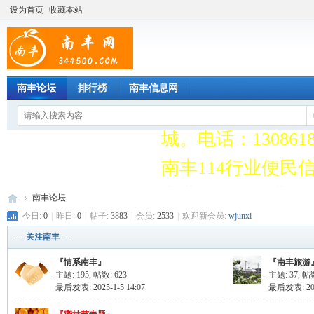
设为首页
收藏本站
南丰114行业便
事业单位均免费收
南丰论坛
排行榜
南丰信息网
南丰网LED广告招
城。电话：13086188
南丰114行业便
事业单位均免费收
南丰论坛
南丰网LED广告招
今日:
0
|
昨日:
0
|
帖子:
3883
|
会员:
2533
|
欢迎新会员:
wjunxi
城。电话：13086188
----关注南丰----
南
»
『情系南丰』
『南丰旅游
主题: 195
,
帖数: 623
主题: 37
,
帖数
最后发表: 2025-1-5 14:07
最后发表: 2019