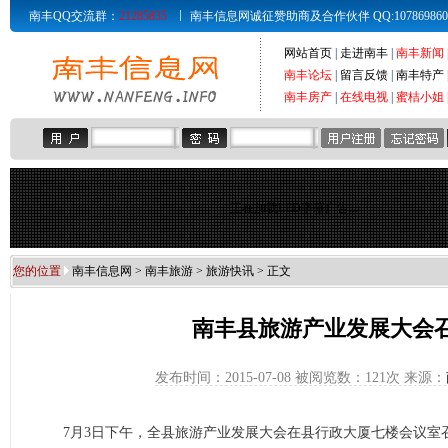
南丰QQ交流群：
21285835
南丰信息网诚征赞助商及合作伙伴 QQ:107869860 Email
网站首页
|
走进南丰
|
南丰新闻
南丰论坛
|
留言反馈
|
南丰特产
南丰房产
|
在线电视
|
蜜桔小姐
正在加载LED字幕广告...
您的位置
南丰信息网
>
南丰旅游
>
旅游快讯
> 正文
南丰县旅游产业发展大会
发布时间：2015-07-08 被阅览数：
121次 来源：
7月3日下午，全县旅游产业发展大会在县行政大厦七楼会议室