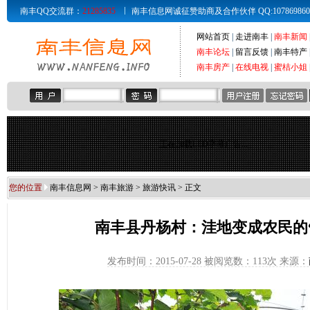
南丰QQ交流群：
21285835
南丰信息网诚征赞助商及合作伙伴 QQ:107869860 Email
网站首页
|
走进南丰
|
南丰新闻
南丰论坛
|
留言反馈
|
南丰特产
南丰房产
|
在线电视
|
蜜桔小姐
正在加载LED字幕广告...
您的位置
南丰信息网
>
南丰旅游
>
旅游快讯
> 正文
南丰县丹杨村：洼地变成农民的
发布时间：2015-07-28 被阅览数：
113次 来源：