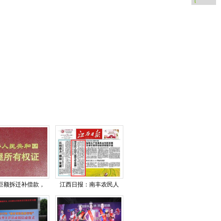
巨额拆迁补偿款，
江西日报：南丰农民人