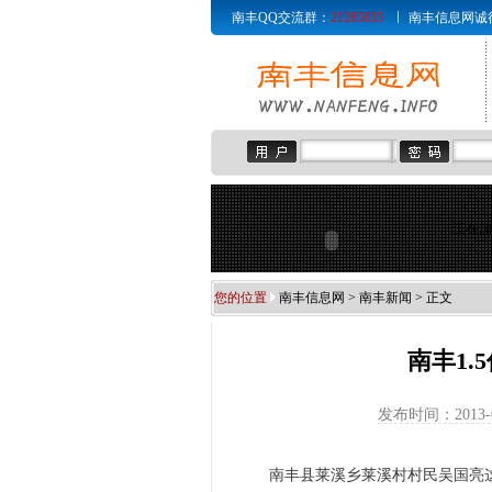
南丰QQ交流群：
21285835
南丰信息网诚征赞助商
正在加
您的位置
南丰信息网
>
南丰新闻
> 正文
南丰1
发布时间：2013-
南丰县莱溪乡莱溪村村民吴国亮这