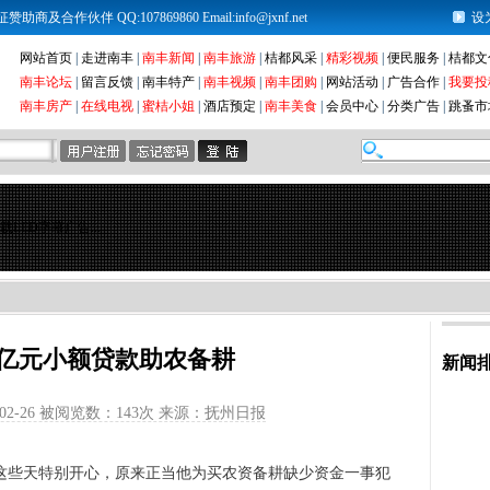
及合作伙伴 QQ:107869860 Email:info@jxnf.net
设
网站首页
|
走进南丰
|
南丰新闻
|
南丰旅游
|
桔都风采
|
精彩视频
|
便民服务
|
桔都文
南丰论坛
|
留言反馈
|
南丰特产
|
南丰视频
|
南丰团购
|
网站活动
|
广告合作
|
我要投
南丰房产
|
在线电视
|
蜜桔小姐
|
酒店预定
|
南丰美食
|
会员中心
|
分类广告
|
跳蚤市
载LED字幕广告...
.5亿元小额贷款助农备耕
新闻
02-26 被阅览数：
143次 来源：抚州日报
些天特别开心，原来正当他为买农资备耕缺少资金一事犯