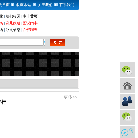
为首页
收藏本站
关于我们
联系我们
化
|
桔都校园
|
南丰黄页
稿
|
育儿频道
|
图说南丰
场
|
分类信息
|
在线聊天
更多>>
排行