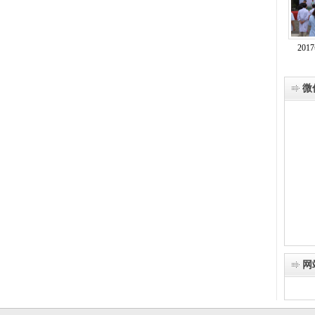
20
微
网