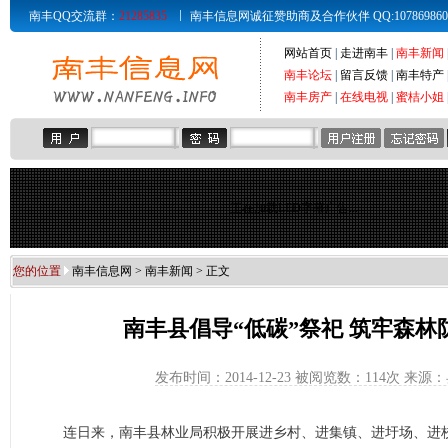
南丰QQ交流群：
21285835
南丰信息网诚征赞助商及合作伙伴 QQ:107869860 Email
网站首页
|
走进南丰
|
南丰新闻
南丰论坛
|
留言反馈
|
南丰特产
南丰房产
|
在线电视
|
蜜桔小姐
正在加载LED字幕广告...
您的位置
南丰信息网
>
南丰新闻
> 正文
南丰县倡导“低碳”祭祀 筑牢森林
发布时间：2014-12-23 被阅览数：
114次 来源
连日来，南丰县林业局积极开展进乡村、进集镇、进圩场、进校