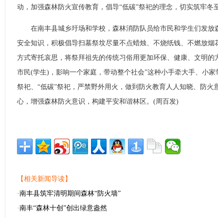
动，加强森林防火宣传教育，倡导“低碳”祭祀的理念，切实筑牢冬
在南丰县城乡圩场和学校，森林消防队员给市民和学生们发放森
安全知识，积极倡导扫墓祭坟尽量不点蜡烛、不烧纸钱、不燃放烟
方式寄托哀思，将祭拜祖先的传统习俗用更加环保、健康、文明的
市民(学生)，影响一个家庭，带动整个社会”这种小手牵大手、小
祭祀、“低碳”祭祀，严禁野外用火，做到防火教育人人知晓、防火
心，增强森林防火意识，构建平安和谐林区。(周百发)
【相关新闻导读】
·
南丰县筑牢清明期间森林“防火墙”
·
南丰“森林十创”创出绿意盎然