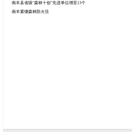
·
南丰县省级“森林十创”先进单位增至13个
·
南丰紧绷森林防火弦