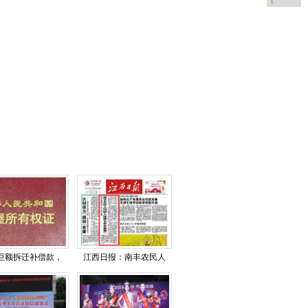
巨额拆迁补偿款，
江西日报：南丰农民人