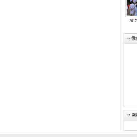
20
微
网