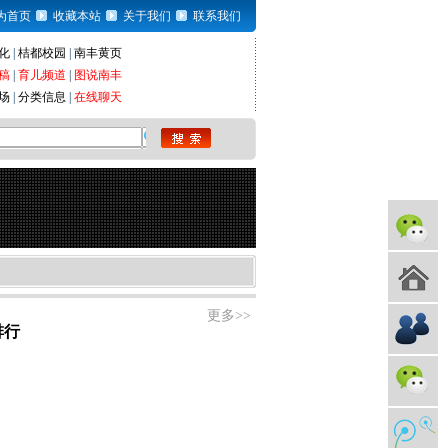
为首页
收藏本站
关于我们
联系我们
化
|
桔都校园
|
南丰黄页
稿
|
育儿频道
|
图说南丰
场
|
分类信息
|
在线聊天
更多>>
排行