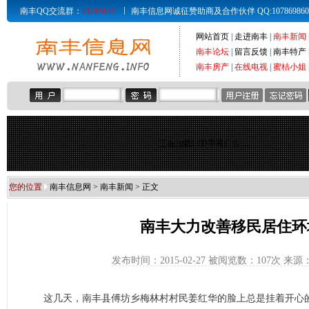
南丰QQ交流群：
21285835
南丰信息网诚征赞助商及合作伙伴 QQ:107869860 Email
网站首页
|
走进南丰
|
南丰新闻
南丰论坛
|
留言反馈
|
南丰特产
南丰房产
|
在线电视
|
蜜桔小姐
正在加载LED字幕广告...
您的位置
南丰信息网
>
南丰新闻
> 正文
南丰大力改善移民居住环
发布时间：2015-02-27 被阅览数：
107次 来
这几天，南丰县傅坊乡梅林村村民姜红华的脸上总是挂着开心的