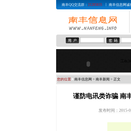
南丰QQ交流群：
21285835
南丰信息网诚征赞助商
正在加
您的位置
南丰信息网
>
南丰新闻
> 正文
谨防电讯类诈骗 南
发布时间：2015-0