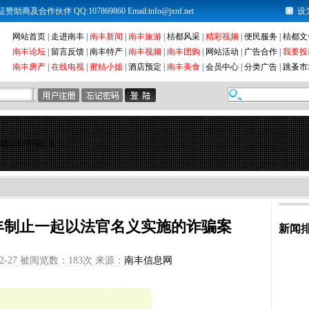
及合作伙伴 QQ:107869860 Email:info@jxnf.net
设
网站首页
|
走进南丰
|
南丰新闻
|
南丰旅游
|
桔都风采
|
精彩视频
|
便民服务
|
桔都文
南丰论坛
|
留言反馈
|
南丰特产
|
南丰视频
|
南丰团购
|
网站活动
|
广告合作
|
我要投
南丰房产
|
在线电视
|
蜜桔小姐
|
酒店预定
|
南丰美食
|
会员中心
|
分类广告
|
跳蚤市
载LED字幕广告...
丰制止一起以法官名义实施的诈骗案
新闻
2-27 被阅览数：
183次 来源：
南丰信息网