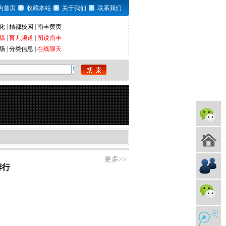
为首页
收藏本站
关于我们
联系我们
化
|
桔都校园
|
南丰黄页
稿
|
育儿频道
|
图说南丰
场
|
分类信息
|
在线聊天
更多>>
排行