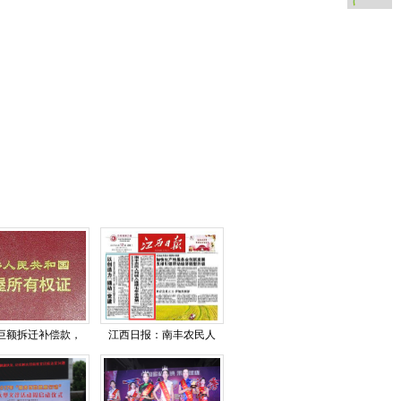
巨额拆迁补偿款，
江西日报：南丰农民人