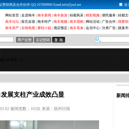
及合作伙伴 QQ:107869860 Email:info@jxnf.net
设
网站首页
|
走进南丰
|
南丰新闻
|
南丰旅游
|
桔都风采
|
精彩视频
|
便民服务
|
桔都文
南丰论坛
|
留言反馈
|
南丰特产
|
南丰视频
|
南丰团购
|
网站活动
|
广告合作
|
我要投
南丰房产
|
在线电视
|
蜜桔小姐
|
酒店预定
|
南丰美食
|
会员中心
|
分类广告
|
跳蚤市
载LED字幕广告...
力发展支柱产业成效凸显
新闻
03-02 被阅览数：
103次 来源：抚州日报