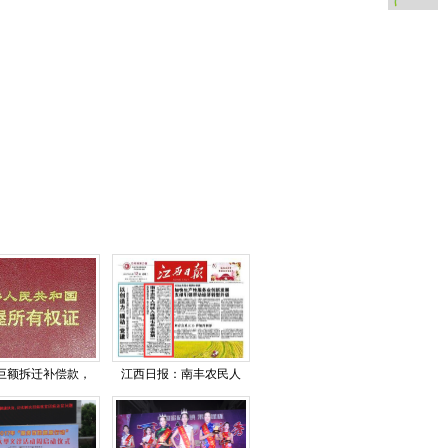
巨额拆迁补偿款，
江西日报：南丰农民人