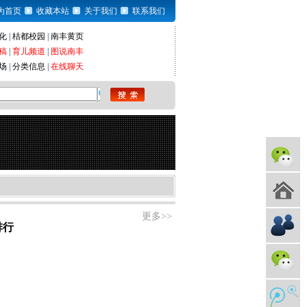
为首页
收藏本站
关于我们
联系我们
化
|
桔都校园
|
南丰黄页
稿
|
育儿频道
|
图说南丰
场
|
分类信息
|
在线聊天
更多>>
排行