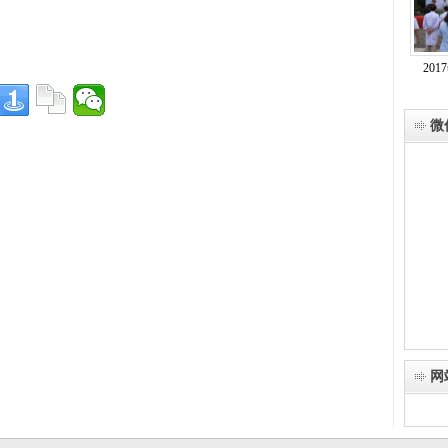
20
微
网