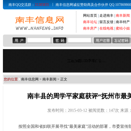
南丰QQ交流群：
21285835
南丰信息网诚征赞助商及合作伙伴 QQ:107869860 Email
网站首页
|
走进南丰
|
南丰新闻
南丰论坛
|
留言反馈
|
南丰特产
南丰房产
|
在线电视
|
蜜桔小姐
正在加载LED字幕广告...
您的位置
南丰信息网
>
南丰新闻
> 正文
南丰县的周学平家庭获评“抚州市最
发布时间：2015-03-12 被阅览数：
147次 来
按照全国和省妇联开展寻找“最美家庭”活动的部署，市委宣传