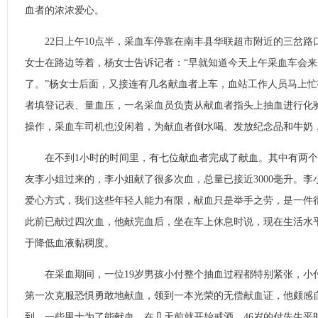
血者的浓浓爱心。
22日上午10点半，采血车停靠在南丰县华联超市附近的三岔路
女士在路边等着，杨女士告诉记者：“早就知道今天上午采血车会来
了。”杨女士后面，又接连有几名献血者上车，血站工作人员马上
者填登记表、量血压，一名采血员负责从献血者指头上抽血进行化
操作，采血车司机也没闲着，为献血者倒水喝、发放纪念品和牛奶
在不到1小时的时间里，有七位献血者完成了献血。其中有两个8
友李小姐过来的，李小姐献了很多次血，总量已接近3000毫升。李
爱心方式，我们这些年轻人能力有限，献血只是举手之劳，是一件很
此前已献过四次血，他献完血后，坐在车上休息时说，现在生活水
于降低血液黏稠度。
在采血期间，一位19岁男孩小付整个抽血过程都特别紧张，小
第一次克服恐惧勇敢地献血，领到一本光荣的无偿献血证，他颇感
到，一些男士为了能献血，在几天前就开始戒酒。46岁的付先生平