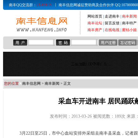
南丰QQ交流群：
21285835
南丰信息网诚征赞助商及合作伙伴 QQ:107869860 Email
网站首页
|
走进南丰
|
南丰新闻
南丰论坛
|
留言反馈
|
南丰特产
南丰房产
|
在线电视
|
蜜桔小姐
正在加载LED字幕广告...
您的位置
南丰信息网
>
南丰新闻
> 正文
采血车开进南丰 居民踊跃
发布时间：2013-03-26 被阅览数：
189次 来
3月22日至25日，市中心血站安排外采组去南丰县采血，记者