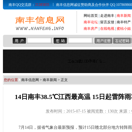
南丰QQ交流群：
21285835
南丰信息网诚征赞助商及合作伙伴 QQ:107869860 Email
网站首页
|
走进南丰
|
南丰新闻
南丰论坛
|
留言反馈
|
南丰特产
南丰房产
|
在线电视
|
蜜桔小姐
正在加载LED字幕广告...
您的位置
南丰信息网
>
南丰新闻
> 正文
14日南丰38.5℃江西最高温 15日起雷阵
发布时间：2015-07-15 被阅览数：
130次 来源
7月14日，据省气象台最新预报，预计15日赣北部分地方转阵雨或