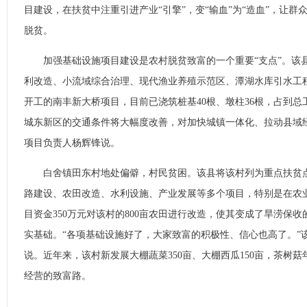
目建设，在扶贫中注重引进产业“引擎”，变“输血”为“造血”，让
脱贫。
加强基础设施项目建设是农村脱贫致富的一个重要“支点”。该
利改造、小流域综合治理、现代渔业养殖示范区、潭湖水库引水工程
开工的南丰新大桥项目，目前已浇筑桩基40根、墩柱36根，占到总工
城东新区的交通条件将大幅度改善，对加快城镇一体化、拉动县域
项目负责人杨辉锋说。
白舍镇田东村地处偏僻，村民贫困。该县将该村列为重点扶贫点
路建设、农田改造、水利设施、产业发展等多个项目，特别是在农
目资金350万元对该村的800亩农田进行改造，使其变成了旱涝保
实基础。“各项基础设施好了，大家致富的积极性、信心也高了。”
说。近年来，该村新发展大棚蔬菜350亩、大棚西瓜150亩，茶树菇
经营的致富路。