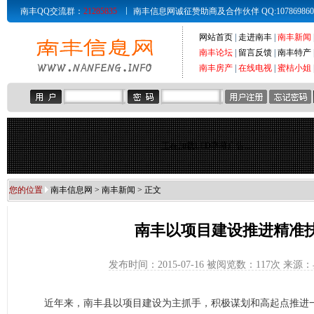
南丰QQ交流群：
21285835
南丰信息网诚征赞助商及合作伙伴 QQ:107869860 Email
网站首页
|
走进南丰
|
南丰新闻
南丰论坛
|
留言反馈
|
南丰特产
南丰房产
|
在线电视
|
蜜桔小姐
正在加载LED字幕广告...
您的位置
南丰信息网
>
南丰新闻
> 正文
南丰以项目建设推进精准
发布时间：2015-07-16 被阅览数：
117次 来源
近年来，南丰县以项目建设为主抓手，积极谋划和高起点推进一