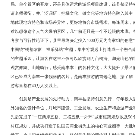
局、单个景区的开发，还是具体运营的游乐项目建设，该县都坚持
请名师领衔，并广泛调研，把橘文化、傩文化等地方特色融入其中
地体现地方特色和市场差异性，更好地符合市场需求。每逢周末，
难以想像这个人气火爆的景区，几年前还只是一个不起眼的水库。
考察与可行性论证下，县里最终决定投入4000万元为专家组的创意
丰围绕“橘都缩影，福乐驿站”主题，集中将观必上打造成一个融合
的主题乐园，让游客在这里不仅可以欣赏到万亩橘海、湖光山色的
观赏傩舞、山地骑行，感受南丰本土的各种文化，大大提升了景区
区已经成为南丰一张靓丽的名片，是南丰旅游的首选之地。据了解
游客量都在40万人次以上。
创意是产业发展的先行动力，南丰县坚持创意先行，每年投入近
外知名的设计单位，对城市建设、工业发展、农业生产和旅游产业
先后完成了“一江两岸五桥、二横五纵一外环”城市框架规划以及56
村庄规划，并成功打造了以国安商业街为主的核心商业圈等一大批