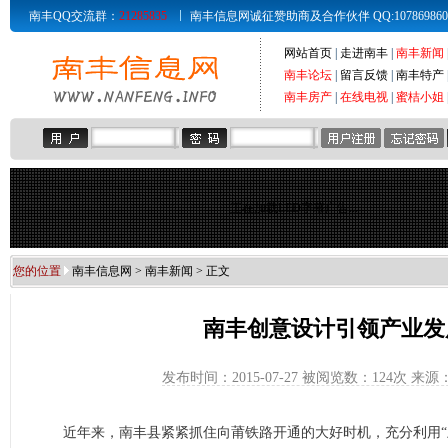
南丰QQ交流群：
21285835
南丰信息网诚征赞助商及合作伙伴 QQ:107869860 Email
网站首页
|
走进南丰
|
南丰新闻
南丰论坛
|
留言反馈
|
南丰特产
南丰房产
|
在线电视
|
蜜桔小姐
正在加载LED字幕广告...
您的位置
南丰信息网
>
南丰新闻
> 正文
南丰创意设计引领产业发
发布时间：2015-07-27 被阅览数：
124次 来
近年来，南丰县紧紧抓住向莆铁路开通的大好时机，充分利用“