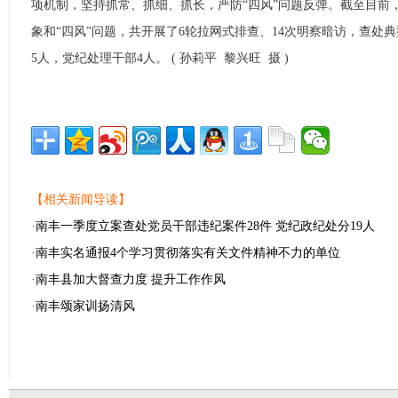
项机制，坚持抓常、抓细、抓长，严防“四风”问题反弹。截至目前
象和“四风”问题，共开展了6轮拉网式排查、14次明察暗访，查处
5人，党纪处理干部4人。 ( 孙莉平 黎兴旺 摄 )
【相关新闻导读】
·
南丰一季度立案查处党员干部违纪案件28件 党纪政纪处分19人
·
南丰实名通报4个学习贯彻落实有关文件精神不力的单位
·
南丰县加大督查力度 提升工作作风
·
南丰颂家训扬清风