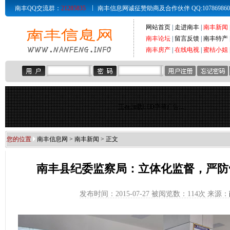
南丰QQ交流群：
21285835
南丰信息网诚征赞助商及合作伙伴 QQ:107869860 Email
网站首页
|
走进南丰
|
南丰新闻
南丰论坛
|
留言反馈
|
南丰特产
南丰房产
|
在线电视
|
蜜桔小姐
正在加载LED字幕广告...
您的位置
南丰信息网
>
南丰新闻
> 正文
南丰县纪委监察局：立体化监督，严防
发布时间：2015-07-27 被阅览数：
114次 来源：