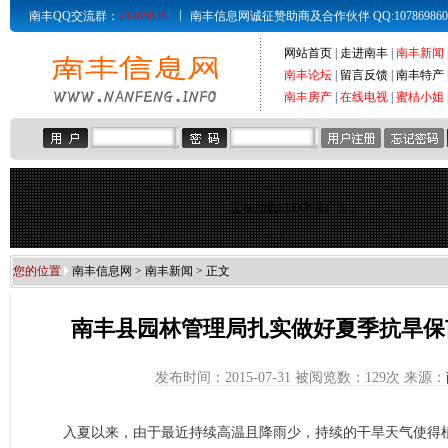
南丰QQ交流群：
21285835
南丰信息网诚征赞助商及合作伙伴 QQ:107869860 Email
网站首页
|
走进南丰
|
南丰新闻
南丰论坛
|
留言反馈
|
南丰特产
南丰房产
|
在线电视
|
蜜桔小姐
正在加载LED字幕广告...
您的位置
南丰信息网
>
南丰新闻
> 正文
南丰县园林管理局扎实做好夏季抗旱保
发布时间：2015-07-31 被阅览数：
129次 来源：
入夏以来，由于最近持续高温且降雨少，持续的干旱天气使得植