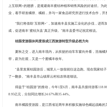
上互联网+的翅膀，是规避南丰蜜桔种植和销售风险的好途径。为
业，着手研发橘饼、橘糕，并与一家食品研究所进行技术合作，开
“我们将借助‘互联网+’，加速南丰县实施工业化的步伐，进而
成，促进南丰‘蜜桔兴县’真正升级。”南丰县委书记祝宏根说。
桔园变游园休闲度假成江西旅游转型升级必然方向
夏秋之交，进入南丰境内，从疾驶的动车车窗向外看，浩瀚橘海
帘，蔚为壮观，又是一个蜜橘丰收年。
“县里发展桔园游后，城里人一放假就往这边跑。现在我家桔子
了一翻多。”南丰县市山镇翠云村桔农韩老细说。
得益于“桔园游”的推动，今年1至6月，南丰县共接待游客118.
8.95亿元，分别同比增长24.67%和35.44%。
南丰橘园变游园，是江西省近两年来积极实施绿色崛起战略的