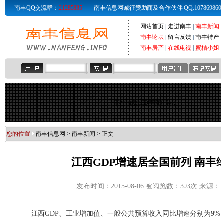
南丰QQ交流群：
21285835
南丰信息网诚征赞助商及合作伙伴 QQ:107869860 Email
网站首页
|
走进南丰
|
南丰新闻
南丰论坛
|
留言反馈
|
南丰特产
南丰房产
|
在线电视
|
蜜桔小姐
正在加载LED字幕广告...
您的位置
南丰信息网
>
南丰新闻
> 正文
江西GDP增速居全国前列 南丰
发布时间：2015-08-06 被阅览数：
303次 来源：
江西GDP、工业增加值、一般公共预算收入同比增速分别为9%、9.