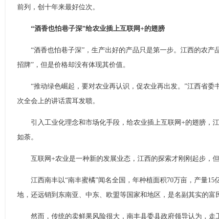
前列，创十年来最好位次。
“酒香也怕巷子深”给农业插上互联网+的翅膀
“酒香也怕巷子深”，生产出好的产品只是第一步。江西的农产品
招牌”，但是价格却没有体现其价值。
“推动绿色崛起，要对农业再认识，促农业再出发。”江西省委
次全会上的讲话震耳发聩。
引入工业化理念和市场化手段，给农业插上互联网+的翅膀，江
如荼。
互联网+农业是一种新的发展业态，江西的探索才刚刚起步，但
江西南丰以“南丰蜜橘”闻名全国，年种植面积70万亩，产量15
地，还远销到东南亚、中东、欧盟等国家和地区，是名副其实的富
然而，传统的卖鲜果风险很大，南丰县委县政府领导认为，走工