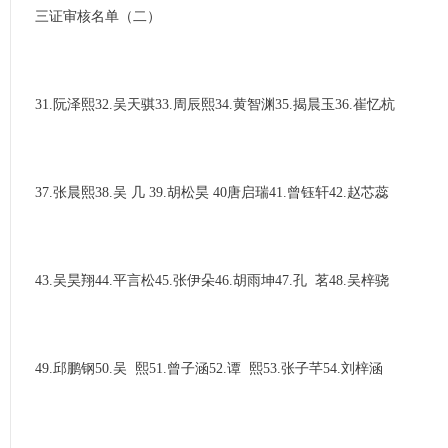
三证审核名单（二）
31.阮泽熙32.吴天骐33.周辰熙34.黄智渊35.揭晨玉36.崔忆杭
37.张晨熙38.吴 几 39.胡松昊 40唐启瑞41.曾钰轩42.赵芯蕊
43.吴昊翔44.平言松45.张伊朵46.胡雨坤47.孔 茗48.吴梓骁
49.邱鹏钢50.吴 熙51.曾子涵52.谭 熙53.张子芊54.刘梓涵