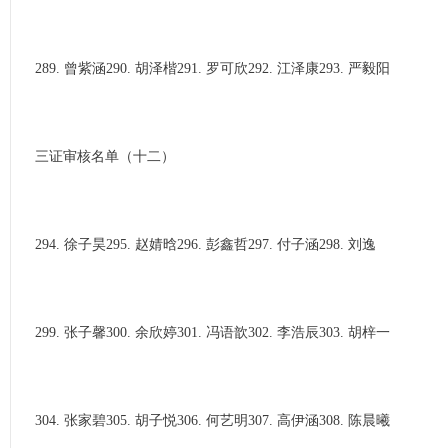
289. 曾紫涵290. 胡泽楷291. 罗可欣292. 江泽康293. 严毅阳
三证审核名单（十二）
294. 徐子昊295. 赵婧晗296. 彭鑫哲297. 付子涵298. 刘逸
299. 张子馨300. 余欣婷301. 冯语歆302. 李浩辰303. 胡梓一
304. 张家碧305. 胡子悦306. 何艺明307. 高伊涵308. 陈晨曦