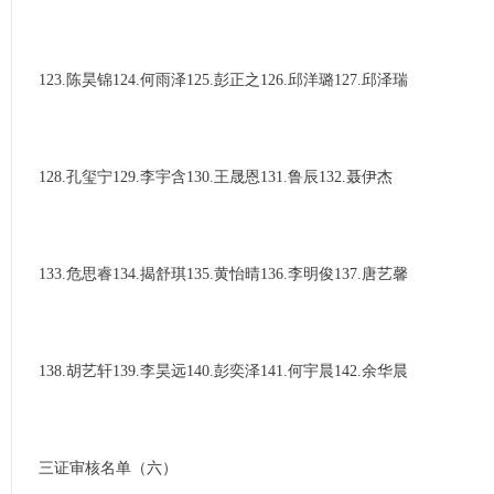
123.陈昊锦124.何雨泽125.彭正之126.邱洋璐127.邱泽瑞
128.孔玺宁129.李宇含130.王晟恩131.鲁辰132.聂伊杰
133.危思睿134.揭舒琪135.黄怡晴136.李明俊137.唐艺馨
138.胡艺轩139.李昊远140.彭奕泽141.何宇晨142.余华晨
三证审核名单（六）