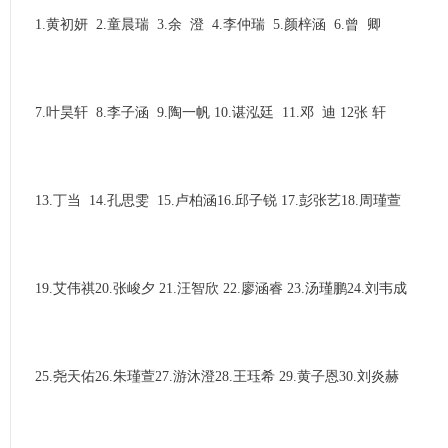
1.黄初妍 2.童晨瑞 3.余 澄 4.李仲瑞 5.颜梓涵 6.曾 卿
7.叶昊轩 8.李子涵 9.陶一帆 10.谌泓廷 11.邓 迪 12张 轩
13.丁当 14.孔思雯 15.卢柏涵16.邱子锐 17.彭张艺18.周瑾萱
19.艾伟祺20.张峻夕 21.汪智欣 22.廖涵睿 23.汤瑾鹏24.刘韦成
25.尧天佑26.朱瑾萱27.游沐澄28.王珏希 29.黄子恩30.刘炎赫