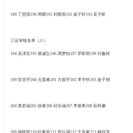
189.丁思琪190.周曜191.刘斯雨192.崔子轩193.吴子昕
三证审核名单（八）
194.吴泽宏195.唐诚弘196.周梦怡197.罗昕雨198.付鑫炜
199.官浩宇200.元晨睿201.方振宇202.李宇轩203.敖子翔
204.黄若涵205.徐睿206.邱乐涵207.李俊希208.应梓馨
209.饶梓煊210.叶胤辰211.曾以灏212.王辰羲213.林钰淇