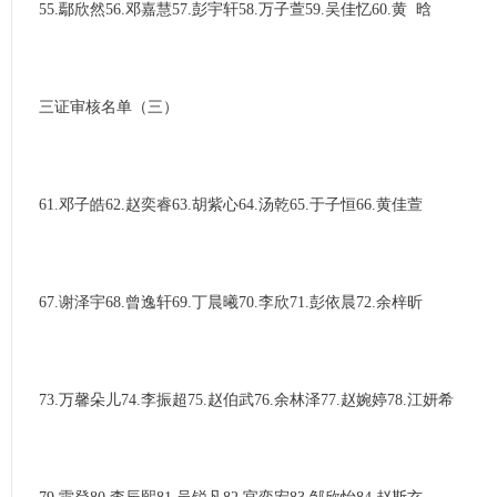
55.鄢欣然56.邓嘉慧57.彭宇轩58.万子萱59.吴佳忆60.黄 晗
三证审核名单（三）
61.邓子皓62.赵奕睿63.胡紫心64.汤乾65.于子恒66.黄佳萱
67.谢泽宇68.曾逸轩69.丁晨曦70.李欣71.彭依晨72.余梓昕
73.万馨朵儿74.李振超75.赵伯武76.余林泽77.赵婉婷78.江妍希