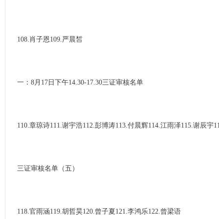
108.肖子恩109.严晨皙
一：8月17日下午14.30-17.30三证审核名单
110.章琼诗111.谢宇浩112.彭博涛113.付晨辉114.江雨泽115.谢辰宇1
三证审核名单（五）
118.官雨涵119.胡哲昊120.曾子夏121.李鸿乐122.曾梁语