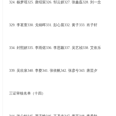
324. 杨梦瑶325. 唐绍宸326. 邹云妍327. 张鑫磊328. 刘一念
329. 李茗萱330. 戈锦晖331. 彭心晨332. 黄子333. 肖子轩
334. 封熙妍335. 李雨偌336. 李思颖337. 吴艺祯338. 艾依乐
339. 吴欣泉340. 李婺341. 张依帆342. 张彦兮343. 唐芸夕
三证审核名单（十四）