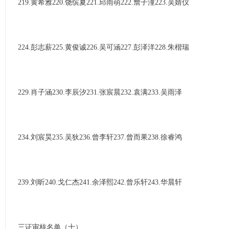
219.黄希雅220.饶缤夏221.邱雨萌222.詹子潼223.吴婧仪
224.彭志薪225.黄俊诚226.吴可涵227.彭泽洋228.朱楷瑞
229.肖子涵230.李辰汐231.张宸晨232.袁满233.吴雨泽
234.刘宸昊235.吴狄236.曾李轩237.曾而果238.徐睿鸿
239.刘昕240.戈仁杰241.余泽熙242.曾乐轩243.华晨轩
三证审核名单（十）