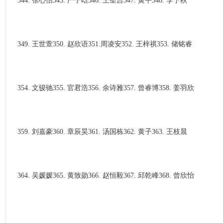
344. 张心怡345. 严子晗346. 王圣吉347. 黄平348. 李予秋
349. 王世萱350. 赵欣语351.周凌安352. 王梓祺353. 储铭睿
354. 文骏驰355. 官君浩356. 余诗雅357. 曾睿博358. 姜羽欣
359. 刘嘉豪360. 章辰昊361. 汤国栋362. 黄子363. 王枝晨
364. 吴媛媛365. 黄致勋366. 赵恒毅367. 邱乾峰368. 曾欣怡