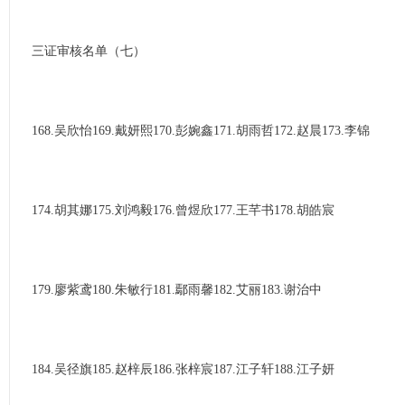
三证审核名单（七）
168.吴欣怡169.戴妍熙170.彭婉鑫171.胡雨哲172.赵晨173.李锦
174.胡其娜175.刘鸿毅176.曾煜欣177.王芊书178.胡皓宸
179.廖紫鸢180.朱敏行181.鄢雨馨182.艾丽183.谢治中
184.吴径旗185.赵梓辰186.张梓宸187.江子轩188.江子妍