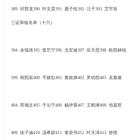
389. 邱慧龙390. 叶文昊391. 龚子恒392. 汪子393. 艾宇辰
三证审核名单（十六）
394. 余瑞涛395. 曾艺宁396. 戈安迪397. 应天思398. 欧阳林锐
399. 韩熙辰400. 平婧彤401. 黄政择402. 罗幼熙403. 吴胤睿
404. 芮瀚文405. 于沁宁406. 杨伊晨407. 王鹤洲408. 包嘉哲
409. 徐子涵410. 汤希妍411. 黄若书412. 叶天泽413. 曾惜