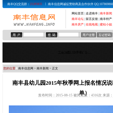
南丰QQ交流群：
21285835
南丰信息网诚征赞助商及合作伙伴 QQ:107869860 Email
网站首页
|
走进南丰
|
南丰新闻
南丰论坛
|
留言反馈
|
南丰特产
南丰房产
|
在线电视
|
蜜桔小姐
正在加载LED字幕广告...
您的位置
南丰信息网
>
南丰新闻
> 正文
南丰县幼儿园2015年秋季网上报名情况
单）
发布时间：2015-08-15 被阅览数：
4316次 来源