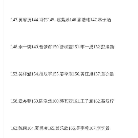
143.黄睿扬144.肖伟145. 赵紫嫣146.廖浩玮147.林子涵
148.余一骁149.曾梦辉150.曾柳萱151.李一成152.彭淑颜
153.吴梓涵154.胡辰宇155.姜季沃156.黄江旭157.章亦晨
158.章亦菲159.陈浩然160.蔡其萱161.王子胤162.聂辰柠
163.陈康164.夏晨凌165.曾乐欣166.吴宇希167.李忆景