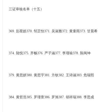
三证审核名单（十五）
369. 彭星皓370. 邹芷怡371. 吴淑雅372. 黄童雨373. 甘晨希
374. 陆悦375. 齐畅376. 严子涵377. 李瑾瑜378. 陈闽坤
379. 黄思妍380. 黄思宇381. 方钦382. 王诗涵383. 危瑞熙
384. 黄哲浩385. 罗瑾萱386. 罗旭387. 胡祥瑞388. 李思成