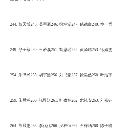
244. 彭天博245. 吴宇豪246. 徐翊涵247. 储德鑫248. 饶一哲
249. 彭子毅250. 王若溪251. 胡思瑶252. 黄泽玮253. 徐婧雯
254. 朱泽瀚255. 胡宇浩256. 刘书豪257. 徐昊然258. 叶浩宇
259. 朱晨瀚260. 张毅淇261. 叶孜楠262. 危镜安263. 刘嘉钰
264. 熊晨惠265. 李优优266. 罗梓恒267. 尹梓涵268. 陈子航