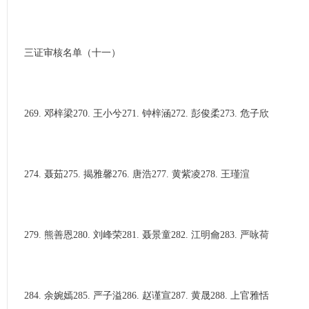
三证审核名单（十一）
269. 邓梓梁270. 王小兮271. 钟梓涵272. 彭俊柔273. 危子欣
274. 聂茹275. 揭雅馨276. 唐浩277. 黄紫凌278. 王瑾渲
279. 熊善恩280. 刘峰荣281. 聂景童282. 江明龠283. 严咏荷
284. 余婉嫣285. 严子溢286. 赵谨宣287. 黄晟288. 上官雅恬