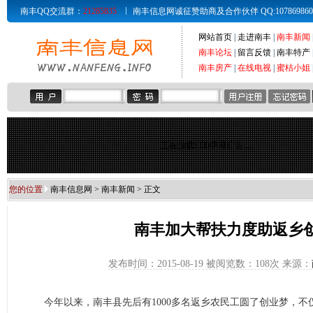
南丰QQ交流群：
21285835
南丰信息网诚征赞助商及合作伙伴 QQ:107869860 Email
网站首页
|
走进南丰
|
南丰新闻
南丰论坛
|
留言反馈
|
南丰特产
南丰房产
|
在线电视
|
蜜桔小姐
正在加载LED字幕广告...
您的位置
南丰信息网
>
南丰新闻
> 正文
南丰加大帮扶力度助返乡
发布时间：2015-08-19 被阅览数：
108次 来源：
今年以来，南丰县先后有1000多名返乡农民工圆了创业梦，不