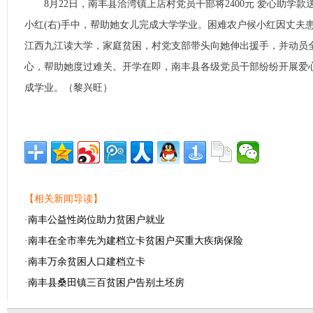
8月22日，南丰县洽湾镇上店村党员干部将2400元 爱心助学款
小红(右)手中，帮助她女儿完成大学学业。困难农户候小红因丈夫
江西九江读大学，家庭贫困，村党支部带头向她伸出援手，并动员
心，帮助她度过难关。开学在即，南丰县各级党员干部纷纷开展爱
成学业。（黎兴旺）
【相关新闻导读】
·
南丰公益性岗位助力贫困户就业
·
南丰在全市率先为建档立卡贫困户买重大疾病保险
·
南丰万余贫困人口建档立卡
·
南丰县桑田镇三百贫困户告别土坯房