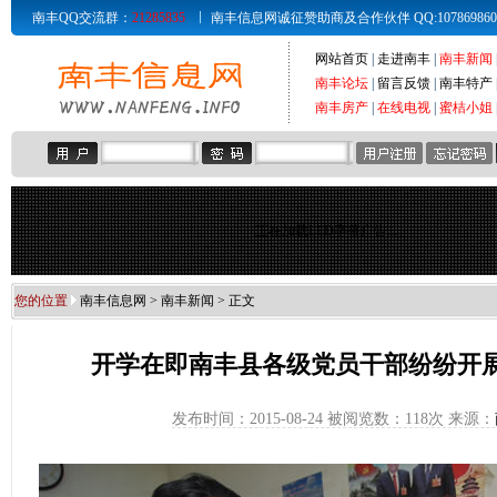
南丰QQ交流群：
21285835
南丰信息网诚征赞助商及合作伙伴 QQ:107869860 Email
网站首页
|
走进南丰
|
南丰新闻
南丰论坛
|
留言反馈
|
南丰特产
南丰房产
|
在线电视
|
蜜桔小姐
正在加载LED字幕广告...
您的位置
南丰信息网
>
南丰新闻
> 正文
开学在即南丰县各级党员干部纷纷开
发布时间：2015-08-24 被阅览数：
118次 来源：