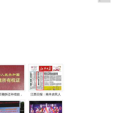
巨额拆迁补偿款，
江西日报：南丰农民人