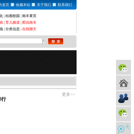
为首页
收藏本站
关于我们
联系我们
化
|
桔都校园
|
南丰黄页
稿
|
育儿频道
|
图说南丰
场
|
分类信息
|
在线聊天
更多>>
排行