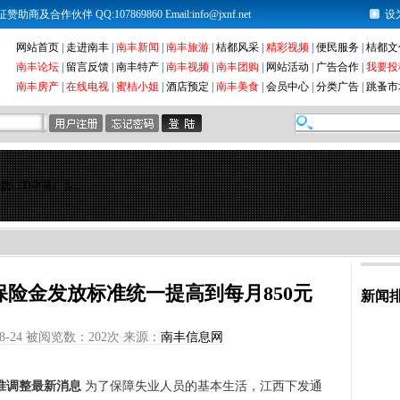
及合作伙伴 QQ:107869860 Email:info@jxnf.net
设
网站首页
|
走进南丰
|
南丰新闻
|
南丰旅游
|
桔都风采
|
精彩视频
|
便民服务
|
桔都文
南丰论坛
|
留言反馈
|
南丰特产
|
南丰视频
|
南丰团购
|
网站活动
|
广告合作
|
我要投
南丰房产
|
在线电视
|
蜜桔小姐
|
酒店预定
|
南丰美食
|
会员中心
|
分类广告
|
跳蚤市
载LED字幕广告...
保险金发放标准统一提高到每月850元
新闻
8-24 被阅览数：
202次 来源：
南丰信息网
标准调整最新消息
为了保障失业人员的基本生活，江西下发通