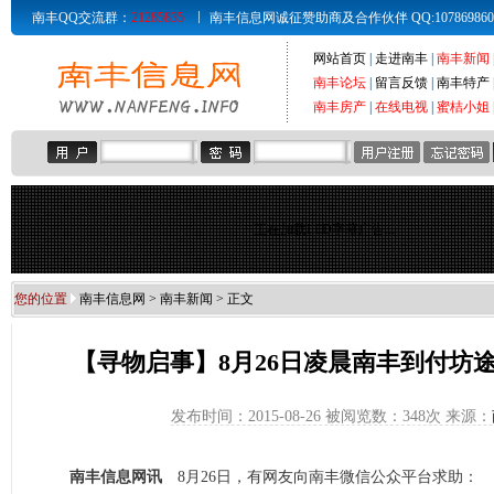
南丰QQ交流群：
21285835
南丰信息网诚征赞助商及合作伙伴 QQ:107869860 Email
网站首页
|
走进南丰
|
南丰新闻
南丰论坛
|
留言反馈
|
南丰特产
南丰房产
|
在线电视
|
蜜桔小姐
正在加载LED字幕广告...
您的位置
南丰信息网
>
南丰新闻
> 正文
【寻物启事】8月26日凌晨南丰到付坊
发布时间：2015-08-26 被阅览数：
348次 来源：
南丰信息网讯
8月26日，有网友向南丰微信公众平台求助：