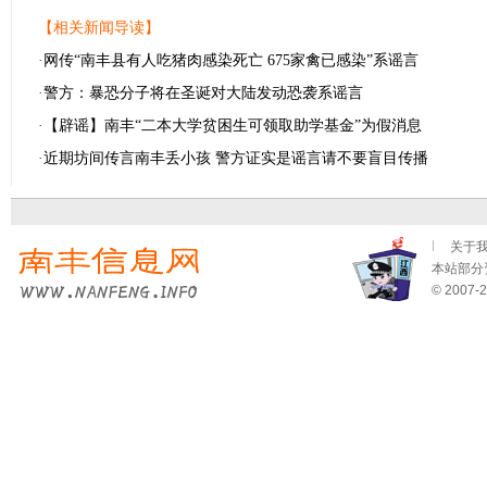
【相关新闻导读】
·
网传“南丰县有人吃猪肉感染死亡 675家禽已感染”系谣言
·
警方：暴恐分子将在圣诞对大陆发动恐袭系谣言
·
【辟谣】南丰“二本大学贫困生可领取助学基金”为假消息
·
近期坊间传言南丰丢小孩 警方证实是谣言请不要盲目传播
关于
本站部分资
© 2007-