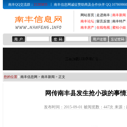
南丰QQ交流群：
21285835
南丰信息网诚征赞助商及合作伙伴 QQ:107869860 Email
网站首页
|
走进南丰
|
南丰新闻
南丰论坛
|
留言反馈
|
南丰特产
南丰房产
|
在线电视
|
蜜桔小姐
正在加载LED字幕广告...
您的位置
南丰信息网
>
南丰新闻
> 正文
网传南丰县发生抢小孩的事情
发布时间：2015-09-01 被阅览数：
447次 来源：