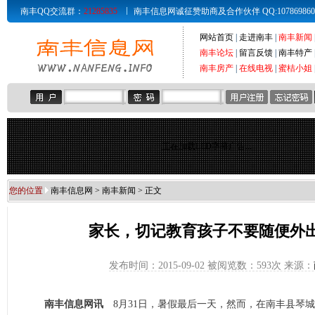
南丰QQ交流群：
21285835
南丰信息网诚征赞助商及合作伙伴 QQ:107869860 Email
网站首页
|
走进南丰
|
南丰新闻
南丰论坛
|
留言反馈
|
南丰特产
南丰房产
|
在线电视
|
蜜桔小姐
正在加载LED字幕广告...
您的位置
南丰信息网
>
南丰新闻
> 正文
家长，切记教育孩子不要随便外
发布时间：2015-09-02 被阅览数：
593次 来源：
南丰信息网讯
8月31日，暑假最后一天，然而，在南丰县琴