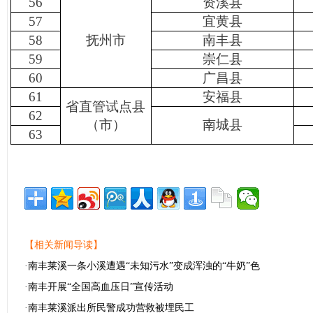
56
资溪县
57
宜黄县
58
抚州市
南丰县
59
崇仁县
60
广昌县
61
安福县
省直管试点县
62
（市）
南城县
63
【相关新闻导读】
·
南丰莱溪一条小溪遭遇“未知污水”变成浑浊的“牛奶”色
·
南丰开展“全国高血压日”宣传活动
·
南丰莱溪派出所民警成功营救被埋民工