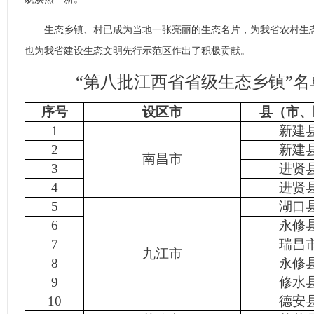
生态乡镇、村已成为当地一张亮丽的生态名片，为我省农村生态
也为我省建设生态文明先行示范区作出了积极贡献。
“第八批江西省省级生态乡镇”名
序号
设区市
县（市、
1
新建
2
新建
南昌市
3
进贤
4
进贤
5
湖口
6
永修
7
瑞昌
九江市
8
永修
9
修水
10
德安