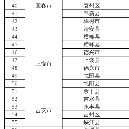
40
宜春市
袁州区
41
奉新县
42
樟树市
43
靖安县
44
横峰县
45
横峰县
46
德兴市
47
上饶县
上饶市
48
德兴市
49
弋阳县
50
弋阳县
51
余干县
52
吉水县
53
永丰县
吉安市
54
吉州区
55
峡江县