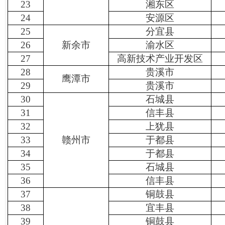
23
湘东区
24
安源区
25
分宜县
26
新余市
渝水区
27
高新技术产业开发区
28
贵溪市
鹰潭市
29
贵溪市
30
石城县
31
信丰县
32
上犹县
33
赣州市
于都县
34
于都县
35
石城县
36
信丰县
37
铜鼓县
38
宜丰县
39
铜鼓县