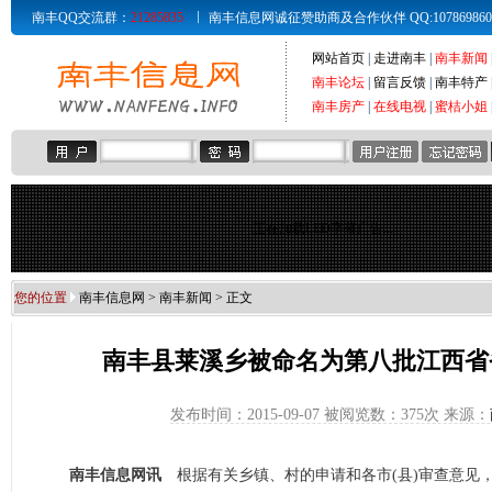
南丰QQ交流群：
21285835
南丰信息网诚征赞助商及合作伙伴 QQ:107869860 Email
网站首页
|
走进南丰
|
南丰新闻
南丰论坛
|
留言反馈
|
南丰特产
南丰房产
|
在线电视
|
蜜桔小姐
正在加载LED字幕广告...
您的位置
南丰信息网
>
南丰新闻
> 正文
南丰县莱溪乡被命名为第八批江西省
发布时间：2015-09-07 被阅览数：
375次 来源：
南丰信息网讯
根据有关乡镇、村的申请和各市(县)审查意见