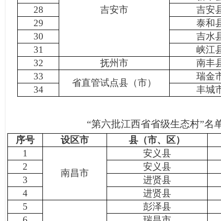
28
吉安市
吉安
29
泰和
30
吉水
31
峡江
32
抚州市
南丰
33
瑞金
省直管试点县（市）
34
丰城
“第六批江西省省级生态村”名单
序号
设区市
县（市、区）
1
安义县
2
安义县
南昌市
3
进贤县
4
进贤县
5
彭泽县
6
瑞昌市