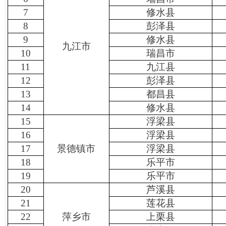
7
修水县
8
彭泽县
9
修水县
九江市
10
瑞昌市
11
九江县
12
彭泽县
13
都昌县
14
修水县
15
浮梁县
16
浮梁县
17
景德镇市
浮梁县
18
乐平市
19
乐平市
20
芦溪县
21
莲花县
22
萍乡市
上栗县