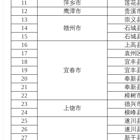
11
萍乡市
莲花
12
鹰潭市
贵溪
13
崇义
14
赣州市
石城
15
石城
16
上高
17
袁州
18
宜丰
19
宜春市
宜丰
20
奉新
21
奉新
22
樟树
23
德兴
上饶市
24
横峰
25
遂川
26
遂川
27
新干