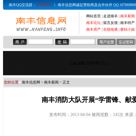
南丰QQ交流群：
21285835
南丰信息网诚征赞助商及合作伙伴 QQ:107869860 Email
网站首页
|
走进南丰
|
南丰新闻
南丰论坛
|
留言反馈
|
南丰特产
南丰房产
|
在线电视
|
蜜桔小姐
正在加载LED字幕广告...
您的位置
南丰信息网
>
南丰新闻
> 正文
南丰消防大队开展“学雷锋、献
发布时间：2013-04-04 被阅览数：
145次 来