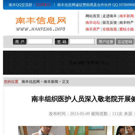
南丰QQ交流群：
21285835
南丰信息网诚征赞助商及合作伙伴 QQ:107869860 Email
网站首页
|
走进南丰
|
南丰新闻
南丰论坛
|
留言反馈
|
南丰特产
南丰房产
|
在线电视
|
蜜桔小姐
正在加载LED字幕广告...
您的位置
南丰信息网
>
南丰新闻
> 正文
南丰组织医护人员深入敬老院开展
发布时间：2013-05-09 被阅览数：
111次 来