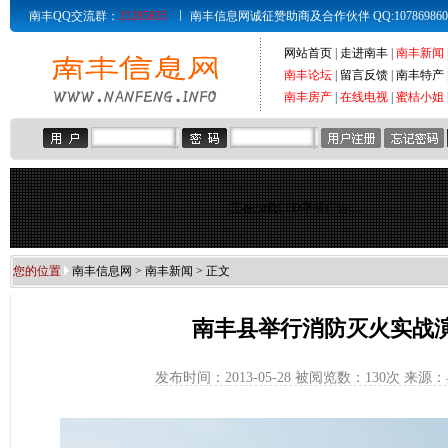
南丰QQ交流群：
21285835
南丰信息网诚征赞助商及合作伙伴 QQ:107869860 Email
网站首页
|
走进南丰
|
南丰新闻
南丰论坛
|
留言反馈
|
南丰特产
南丰房产
|
在线电视
|
蜜桔小姐
正在加载LED字幕广告...
您的位置
南丰信息网
>
南丰新闻
> 正文
南丰县举行消防灭火实战
发布时间：2013-05-28 被阅览数：
130次 来源