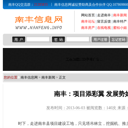
南丰QQ交流群：
21285835
南丰信息网诚征赞助商及合作伙伴 QQ:107869860 Email
网站首页
|
走进南丰
|
南丰新闻
南丰论坛
|
留言反馈
|
南丰特产
南丰房产
|
在线电视
|
蜜桔小姐
正在加载LED字幕广告...
您的位置
南丰信息网
>
南丰新闻
> 正文
南丰：项目添彩翼 发展势
发布时间：2013-06-03 被阅览数：
140次 来
时下，走进南丰县项目建设工地，只见塔吊林立，挖掘机、推土