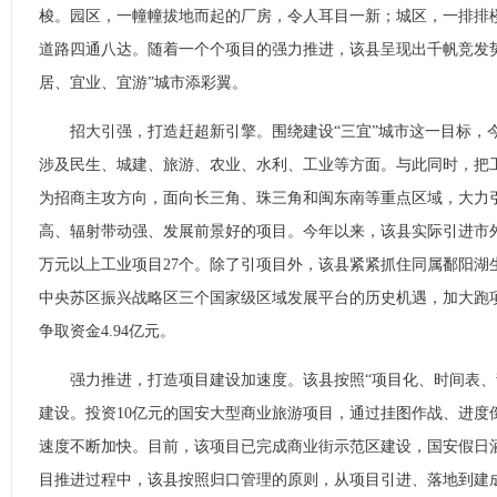
梭。园区，一幢幢拔地而起的厂房，令人耳目一新；城区，一排排
道路四通八达。随着一个个项目的强力推进，该县呈现出千帆竞发
居、宜业、宜游”城市添彩翼。
招大引强，打造赶超新引擎。围绕建设“三宜”城市这一目标，今
涉及民生、城建、旅游、农业、水利、工业等方面。与此同时，把
为招商主攻方向，面向长三角、珠三角和闽东南等重点区域，大力
高、辐射带动强、发展前景好的项目。今年以来，该县实际引进市外资金
万元以上工业项目27个。除了引项目外，该县紧紧抓住同属鄱阳湖
中央苏区振兴战略区三个国家级区域发展平台的历史机遇，加大跑
争取资金4.94亿元。
强力推进，打造项目建设加速度。该县按照“项目化、时间表、
建设。投资10亿元的国安大型商业旅游项目，通过挂图作战、进度
速度不断加快。目前，该项目已完成商业街示范区建设，国安假日酒
目推进过程中，该县按照归口管理的原则，从项目引进、落地到建