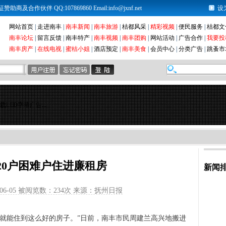
及合作伙伴 QQ:107869860 Email:info@jxnf.net
设
网站首页
|
走进南丰
|
南丰新闻
|
南丰旅游
|
桔都风采
|
精彩视频
|
便民服务
|
桔都文
南丰论坛
|
留言反馈
|
南丰特产
|
南丰视频
|
南丰团购
|
网站活动
|
广告合作
|
我要投
南丰房产
|
在线电视
|
蜜桔小姐
|
酒店预定
|
南丰美食
|
会员中心
|
分类广告
|
跳蚤市
载LED字幕广告...
620户困难户住进廉租房
新闻
06-05 被阅览数：
234次 来源：抚州日报
能住到这么好的房子。”日前，南丰市民周建兰高兴地搬进