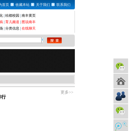
为首页
收藏本站
关于我们
联系我们
化
|
桔都校园
|
南丰黄页
稿
|
育儿频道
|
图说南丰
场
|
分类信息
|
在线聊天
更多>>
排行