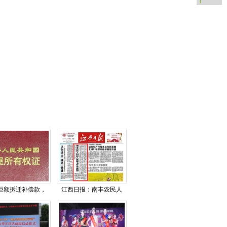
巨额拆迁补偿款，
江西日报：南丰农民人