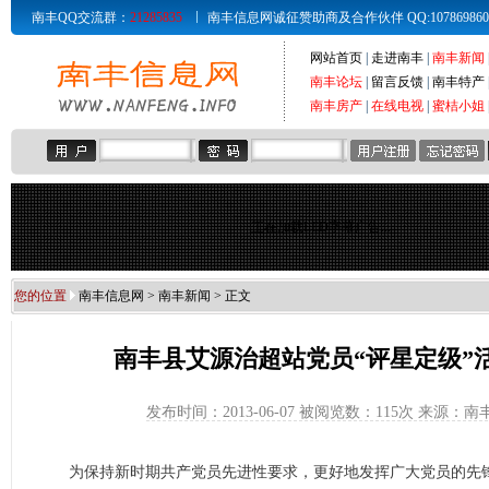
南丰QQ交流群：
21285835
南丰信息网诚征赞助商及合作伙伴 QQ:107869860 Email
网站首页
|
走进南丰
|
南丰新闻
南丰论坛
|
留言反馈
|
南丰特产
南丰房产
|
在线电视
|
蜜桔小姐
正在加载LED字幕广告...
您的位置
南丰信息网
>
南丰新闻
> 正文
南丰县艾源治超站党员“评星定级”
发布时间：2013-06-07 被阅览数：
115次 来源：
为保持新时期共产党员先进性要求，更好地发挥广大党员的先锋