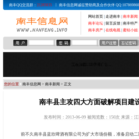
南丰QQ交流群：
21285835
南丰信息网诚征赞助商及合作伙伴 QQ:107869860 Email
网站首页
|
走进南丰
|
南丰新闻
南丰论坛
|
留言反馈
|
南丰特产
南丰房产
|
在线电视
|
蜜桔小姐
正在加载LED字幕广告...
您的位置
南丰信息网
>
南丰新闻
> 正文
南丰县主攻四大方面破解项目建
发布时间：2013-06-09 被阅览数：
150次 来源：
前不久南丰县蓝欣啤酒有限公司为扩大市场份额，准备启动二期工