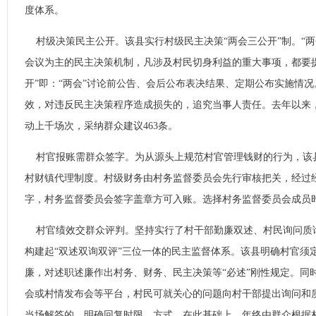
度体系。
村级决策民主公开。该县实行村级民主决策“两会三公开”制。“两
会议为主的民主决策机制，凡涉及村民切身利益的重大事项，都要提
开”即：“两会”讨论前公告、会后公布表决结果、定期公布实施情
效，对违反民主决策程序造成损失的，追究当事人责任。去年以来
动上千场次，采纳群众建议463条。
村官报账需群众签字。为从源头上规范村官管理钱财的行为，该
村财镇代理制度。村级财务由村务监督委员会先行审核把关，经过
字，村务监督委员会签字盖章方可入账。选择村务监督委员会成员时
村官绩效交群众评判。坚持实行了村干部勤廉双述、村民询问质
构建起“双述双询双评”三位一体的民主监督体系。该县明确村官须
廉，对述职述廉作出村务、财务、民主决策等“必述”刚性规定。同
会或村情发布会等平台，村民可就关心的问题向村干部提出询问和
当场解答的，明确回复时限、方式。在此基础上，年终由群众根据