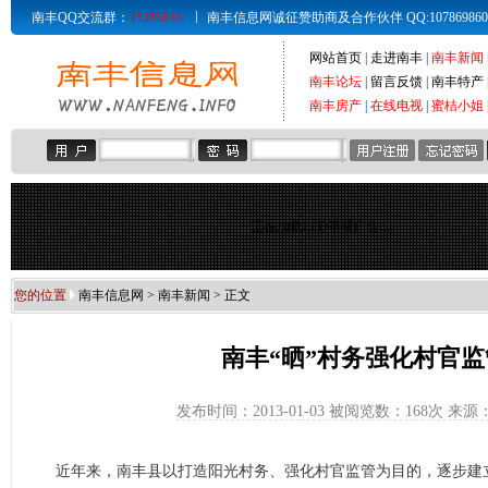
南丰QQ交流群：
21285835
南丰信息网诚征赞助商及合作伙伴 QQ:107869860 Email
网站首页
|
走进南丰
|
南丰新闻
南丰论坛
|
留言反馈
|
南丰特产
南丰房产
|
在线电视
|
蜜桔小姐
正在加载LED字幕广告...
您的位置
南丰信息网
>
南丰新闻
> 正文
南丰“晒”村务强化村官监
发布时间：2013-01-03 被阅览数：
168次 来
近年来，南丰县以打造阳光村务、强化村官监管为目的，逐步建