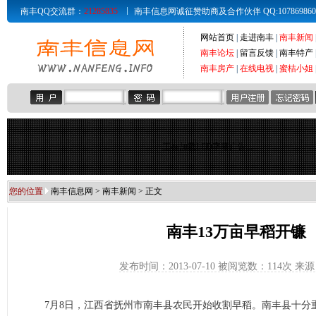
南丰QQ交流群：
21285835
南丰信息网诚征赞助商及合作伙伴 QQ:107869860 Email
网站首页
|
走进南丰
|
南丰新闻
南丰论坛
|
留言反馈
|
南丰特产
南丰房产
|
在线电视
|
蜜桔小姐
正在加载LED字幕广告...
您的位置
南丰信息网
>
南丰新闻
> 正文
南丰13万亩早稻开镰
发布时间：2013-07-10 被阅览数：
114次 来
7月8日，江西省抚州市南丰县农民开始收割早稻。南丰县十分