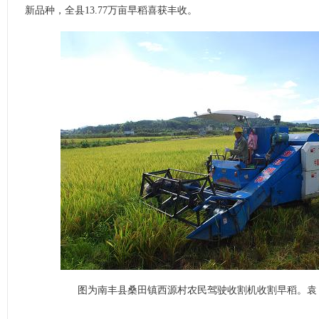
新品种，全县13.77万亩早稻喜获丰收。
图为南丰县桑田镇西源村农民驾驶收割机收割早稻。袁