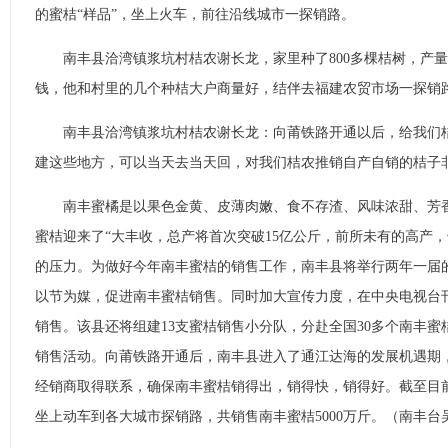
的蜜桔“样品”，坐上火车，前往沿线城市一探销路。
南丰县洽湾镇浆坑村桔农谢长龙，家里种了800多棵桔树，产量
钱，他和村里的几个种桔大户商量好，结伴去福建农贸市场一探销
南丰县洽湾镇浆坑村桔农谢长龙：向莆铁路开通以后，给我们桔
建这些地方，可以当天去当天回，对我们桔农推销自产自销的桔子
南丰蜜橘是以果色金黄、皮薄肉嫩、食不存渣、风味浓甜、芳香
蜜桔迎来了“大丰收，总产将首次突破15亿公斤，前所未有的高产
的压力。为做好今年南丰蜜桔的销售工作，南丰县将举行两年一届
以节为媒，促进南丰蜜桔销售。同时加大宣传力度，在中央电视台
销售。该县还将组建13支蜜桔销售小分队，分赴全国30多个南丰
销售活动。向莆铁路开通后，南丰县进入了通江达海的发展机遇期
经销商取得联系，确保南丰蜜桔销得出，销得快，销得好。截至目前
坐上动车到各大城市探销路，共销售南丰蜜桔5000万斤。（南丰台