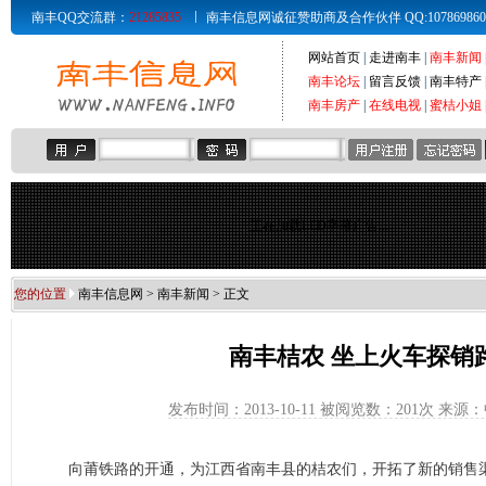
南丰QQ交流群：
21285835
南丰信息网诚征赞助商及合作伙伴 QQ:107869860 Email
网站首页
|
走进南丰
|
南丰新闻
南丰论坛
|
留言反馈
|
南丰特产
南丰房产
|
在线电视
|
蜜桔小姐
正在加载LED字幕广告...
您的位置
南丰信息网
>
南丰新闻
> 正文
南丰桔农 坐上火车探销
发布时间：2013-10-11 被阅览数：
201次 来源
向莆铁路的开通，为江西省南丰县的桔农们，开拓了新的销售渠