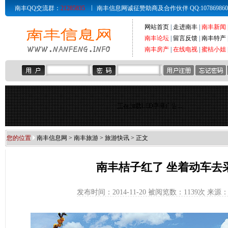
南丰QQ交流群：
21285835
南丰信息网诚征赞助商及合作伙伴 QQ:107869860 Email
网站首页
|
走进南丰
|
南丰新闻
南丰论坛
|
留言反馈
|
南丰特产
南丰房产
|
在线电视
|
蜜桔小姐
正在加载LED字幕广告...
您的位置
南丰信息网
>
南丰旅游
>
旅游快讯
> 正文
南丰桔子红了 坐着动车去
发布时间：2014-11-20 被阅览数：
1139次 来源