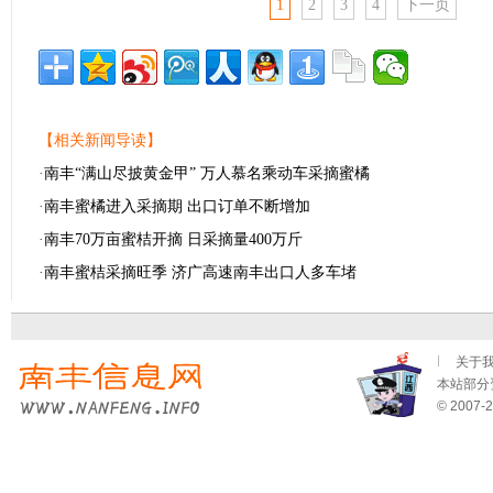
1
2
3
4
下一页
【相关新闻导读】
·
南丰“满山尽披黄金甲” 万人慕名乘动车采摘蜜橘
·
南丰蜜橘进入采摘期 出口订单不断增加
·
南丰70万亩蜜桔开摘 日采摘量400万斤
·
南丰蜜桔采摘旺季 济广高速南丰出口人多车堵
关于
本站部分资
© 2007-