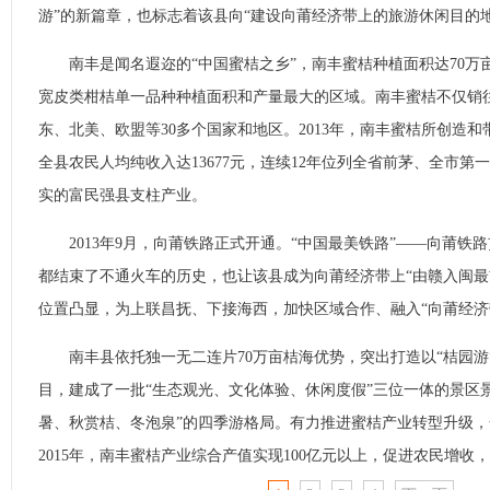
游”的新篇章，也标志着该县向“建设向莆经济带上的旅游休闲目的
南丰是闻名遐迩的“中国蜜桔之乡”，南丰蜜桔种植面积达70万亩
宽皮类柑桔单一品种种植面积和产量最大的区域。南丰蜜桔不仅销
东、北美、欧盟等30多个国家和地区。2013年，南丰蜜桔所创造和
全县农民人均纯收入达13677元，连续12年位列全省前茅、全市
实的富民强县支柱产业。
2013年9月，向莆铁路正式开通。“中国最美铁路”——向莆铁
都结束了不通火车的历史，也让该县成为向莆经济带上“由赣入闽最
位置凸显，为上联昌抚、下接海西，加快区域合作、融入“向莆经济
南丰县依托独一无二连片70万亩桔海优势，突出打造以“桔园游
目，建成了一批“生态观光、文化体验、休闲度假”三位一体的景区
暑、秋赏桔、冬泡泉”的四季游格局。有力推进蜜桔产业转型升级，
2015年，南丰蜜桔产业综合产值实现100亿元以上，促进农民增收