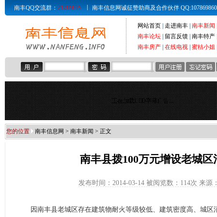
南丰QQ交流群：
21285835
南丰信息网诚征赞助商及合作伙伴 QQ:107869860 Email
网站首页
|
走进南丰
|
南丰新闻
南丰论坛
|
留言反馈
|
南丰特产
南丰房产
|
在线电视
|
蜜桔小姐
正在加载LED字幕广告...
您的位置
南丰信息网
>
南丰新闻
> 正文
南丰县拨100万元增设老城区
发布时间：2014-03-14 被阅览数：
114次 来
因南丰县老城区存在建筑物耐火等级较低、建筑密度高、城区消