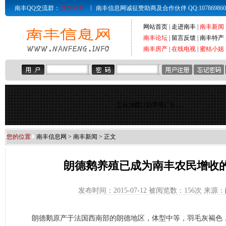
南丰QQ交流群：
21285835
南丰信息网诚征赞助商及合作伙伴 QQ:107869860 Email
网站首页
|
走进南丰
|
南丰新闻
南丰论坛
|
留言反馈
|
南丰特产
南丰房产
|
在线电视
|
蜜桔小姐
正在加载LED字幕广告...
您的位置
南丰信息网
>
南丰新闻
> 正文
朗德鹅养殖已成为南丰农民增收
发布时间：2015-07-12 被阅览数：
156次 来源：
朗德鹅原产于法国西南部的朗德地区，体型中等，羽毛灰褐色，