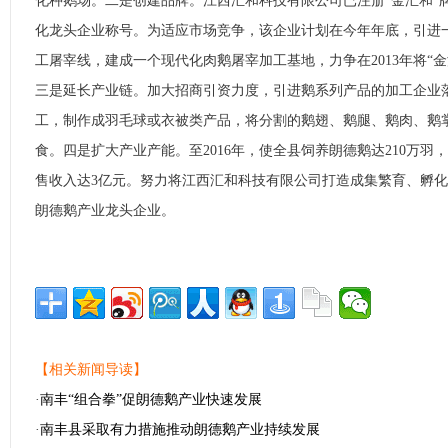
化种鹅场。二是创建品牌。江西汇和科技有限公司已注册“金汇和”
化龙头企业称号。为适应市场竞争，该企业计划在今年年底，引进
工屠宰线，建成一个现代化肉鹅屠宰加工基地，力争在2013年将“金
三是延长产业链。加大招商引资力度，引进鹅系列产品的加工企业
工，制作成羽毛球或衣被类产品，将分割的鹅翅、鹅腿、鹅肉、鹅
食。四是扩大产业产能。至2016年，使全县饲养朗德鹅达210万羽，
售收入达3亿元。努力将江西汇和科技有限公司打造成集繁育、孵
朗德鹅产业龙头企业。
【相关新闻导读】
·
南丰“组合拳”促朗德鹅产业快速发展
·
南丰县采取有力措施推动朗德鹅产业持续发展