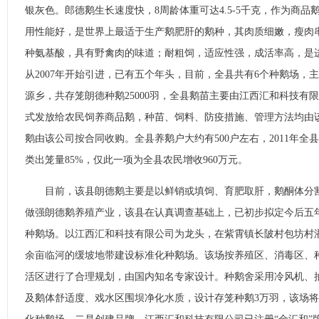
银灰色。郎德鹅生长速度快，8周龄体重可达4.5-5千克，作为商品鹅
用性能好，是世界上最适于生产鹅肥肝的鹅种，其肉质细嫩，瘦肉
种氨基酸，具有野禽肉的味道；耐粗饲，适应性强，成活率高，是
从2007年开始引进，已有五个年头，目前，全县共有6个种鹅场，
源乡，共存笼朗德种鹅25000羽，全县鹅苗主要由江西汇和科技有
式发放给农民饲养商品鹅，种苗、饲料、防疫措施、管理方法均由该
鹅由该公司按合同收购。全县养鹅户大约有500户左右，2011年全
类出笼量85%，仅此一项为全县农民增收960万元。
目前，该县朗德鹅主要是以鲜销或填饲、育肥取肝，鹅酮体分割
做强朗德鹅养殖产业，该县在认真调查基础上，已初步拟定今后五
种鹅场。以江西汇和科技有限公司为龙头，在紫霄镇长陂村包坊村潘
余亩临河的缓坡地带建设标准化种鹅场。该场按养殖区、消毒区、
活区进行了合理规划，由国内知名专家设计。种鹅舍采用冷风机、
及鹅体舒适度、戏水区围坝净化水质，设计存笼种鹅3万羽，该场