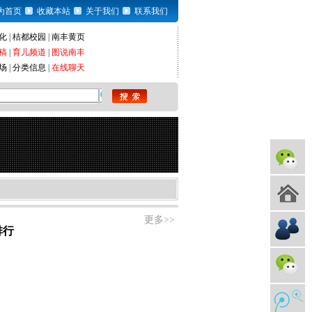
为首页
收藏本站
关于我们
联系我们
化
|
桔都校园
|
南丰黄页
稿
|
育儿频道
|
图说南丰
场
|
分类信息
|
在线聊天
更多>>
排行