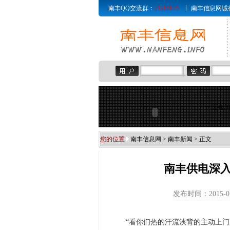
南丰QQ交流群：
21285835
南丰信息网诚征赞助商
正在加
您的位置
南丰信息网
>
南丰新闻
> 正文
南丰供电深
发布时间：2015-0
“看你们热的汗流浃背的主动上门