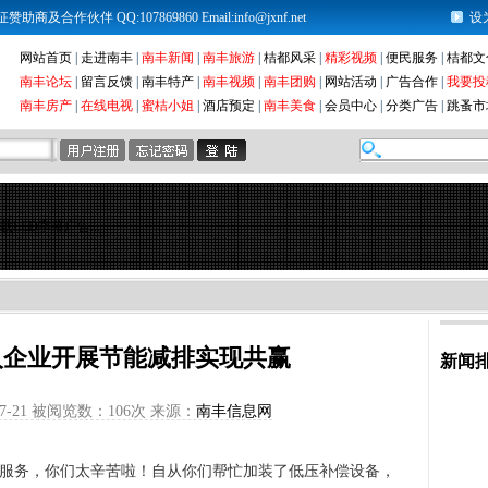
及合作伙伴 QQ:107869860 Email:info@jxnf.net
设
网站首页
|
走进南丰
|
南丰新闻
|
南丰旅游
|
桔都风采
|
精彩视频
|
便民服务
|
桔都文
南丰论坛
|
留言反馈
|
南丰特产
|
南丰视频
|
南丰团购
|
网站活动
|
广告合作
|
我要投
南丰房产
|
在线电视
|
蜜桔小姐
|
酒店预定
|
南丰美食
|
会员中心
|
分类广告
|
跳蚤市
载LED字幕广告...
入企业开展节能减排实现共赢
新闻
7-21 被阅览数：
106次 来源：
南丰信息网
服务，你们太辛苦啦！自从你们帮忙加装了低压补偿设备，