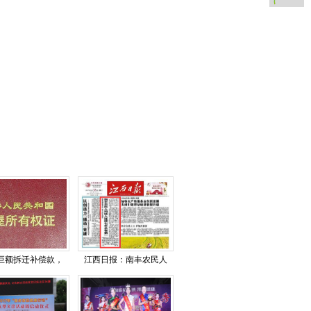
巨额拆迁补偿款，
江西日报：南丰农民人