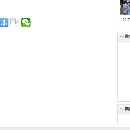
20
微
网