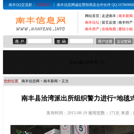
南丰QQ交流群：
21285835
南丰信息网诚征赞助商及合作伙伴 QQ:107869860 Email
网站首页
|
走进南丰
|
南丰新闻
南丰论坛
|
留言反馈
|
南丰特产
南丰房产
|
在线电视
|
蜜桔小姐
正在加载LED字幕广告...
您的位置
南丰信息网
>
南丰新闻
> 正文
南丰县洽湾派出所组织警力进行“地毯
发布时间：2015-08-19 被阅览数：
171次 来源：