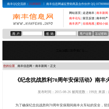
南丰QQ交流群：
21285835
南丰信息网诚征赞助商及合作伙伴 QQ:107869860 Email
网站首页
|
走进南丰
|
南丰新闻
南丰论坛
|
留言反馈
|
南丰特产
南丰房产
|
在线电视
|
蜜桔小姐
正在加载LED字幕广告...
您的位置
南丰信息网
>
南丰新闻
> 正文
《纪念抗战胜利70周年安保活动》南丰
发布时间：2015-08-26 被阅览数：
199次 来源：
为了确保纪念抗战胜利70周年安保期间南丰火车站的安全，切