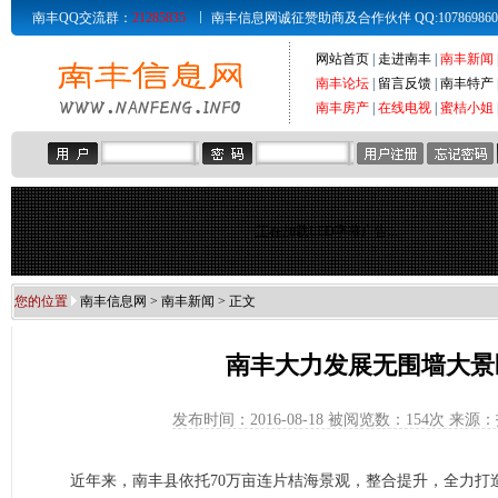
南丰QQ交流群：
21285835
南丰信息网诚征赞助商及合作伙伴 QQ:107869860 Email
网站首页
|
走进南丰
|
南丰新闻
南丰论坛
|
留言反馈
|
南丰特产
南丰房产
|
在线电视
|
蜜桔小姐
正在加载LED字幕广告...
您的位置
南丰信息网
>
南丰新闻
> 正文
南丰大力发展无围墙大景
发布时间：2016-08-18 被阅览数：
154次 来源
近年来，南丰县依托70万亩连片桔海景观，整合提升，全力打造