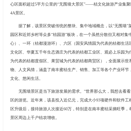
心区面积超过5平方公里的“无围墙大景区”——桔文化旅游产业集
4A景区。
据了解，该景区突破传统的整块、集中地域概念，以“无围墙”
园区和近郊乡村等众多“桔园游”板块，在一个虽然分散但又相对集
心）、一环（桔都漫游环）、六区（国安风情园为代表的桔都生活
文化区、华夏五千年生态酒庄为代表的桔都工业区、观必上乐园为
为代表的桔都度假区、果贸城为代表的桔都商贸区），全面展示世
物、人文风情，涵盖了南丰蜜桔生产、销售、加工等各个产业环节
文化、悠闲生活。
无围墙景区是当下旅游发展的需求。“世界那么大，我想去看看
区的游览。近年来，该县投入近亿元，完成大小93项硬件和软件工
区升级后，接待旅游人次接近60万，特别是在南丰蜜桔采摘旺季，
景区周边上千户桔农增收。