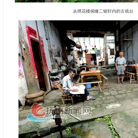
从绣花楼俯瞰二铭轩内的古戏台