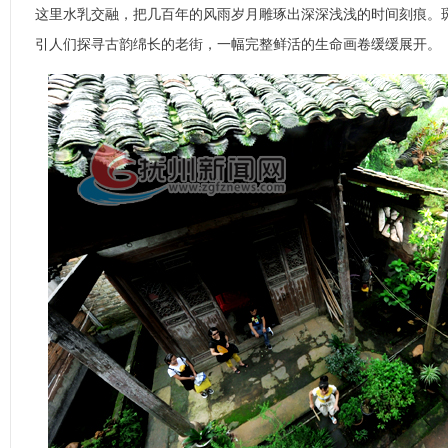
这里水乳交融，把几百年的风雨岁月雕琢出深深浅浅的时间刻痕。
引人们探寻古韵绵长的老街，一幅完整鲜活的生命画卷缓缓展开。