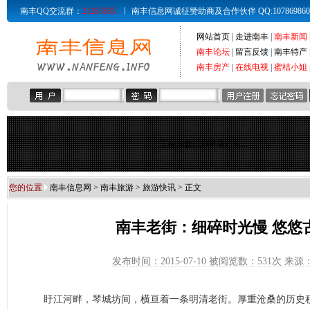
南丰QQ交流群：
21285835
南丰信息网诚征赞助商及合作伙伴 QQ:107869860 Email
网站首页
|
走进南丰
|
南丰新闻
南丰论坛
|
留言反馈
|
南丰特产
南丰房产
|
在线电视
|
蜜桔小姐
正在加载LED字幕广告...
您的位置
南丰信息网
>
南丰旅游
>
旅游快讯
> 正文
南丰老街：细碎时光慢 悠悠
发布时间：2015-07-10 被阅览数：
531次 来
盱江河畔，琴城坊间，横亘着一条明清老街。厚重沧桑的历史积