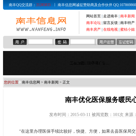
南丰QQ交流群：
21285835
南丰信息网诚征赞助商及合作伙伴 QQ:107869860 Email
网站首页
|
走进南丰
|
南丰新闻
南丰论坛
|
留言反馈
|
南丰特产
南丰房产
|
在线电视
|
蜜桔小姐
正在加载LED字幕广告...
您的位置
南丰信息网
>
南丰新闻
> 正文
南丰优化医保服务暖民
发布时间：2015-03-11 被阅览数：
101次 来
“在这里办理医保手续比较好，快捷、方便，如果去县医保局交